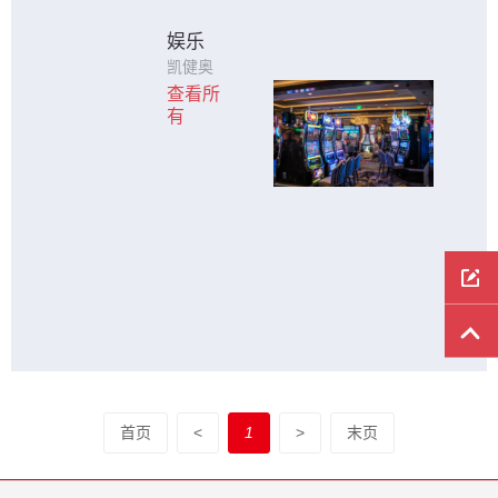
娱乐
凯健奥
达易于
查看所
安装，
有
经久耐
用，触
摸灵敏
的触控
方案支
持即插
即用，
满足任
何游戏
需求
首页
<
1
>
末页