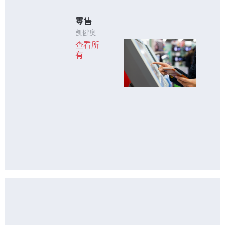
零售
凯健奥
达的触
查看所
控产品
有
在极端
环境也
能正常
运行，
并可提
供防
暴、防
眩光多
种方案