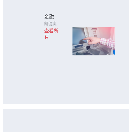
金融
凯健奥
达已是
查看所
中国四
有
大银行
主要触
控产品
供应
商， 巴
西、印
度多家
大型银
行保持
长期稳
定的合
作关系