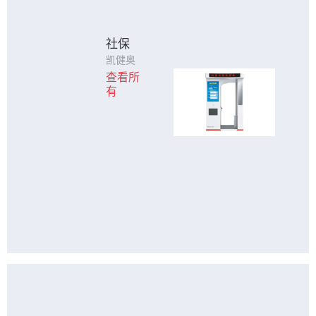
社保
凯健奥
达为各
查看所
类社保
有
智能终
端提供
触控产
品，全
方位定
制，专
业技术
服务！