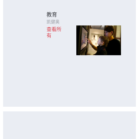
教育
凯健奥
达以性
查看所
价比
有
高，稳
定性强
的触控
方案为
教育行
业提供
优质服
务