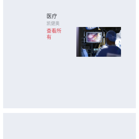
医疗
凯健奥
达以可
查看所
靠性
有
高、设
计精
准、使
用寿命
长和高
质量的
触控产
品为医
疗行业
提供高
性能服
务